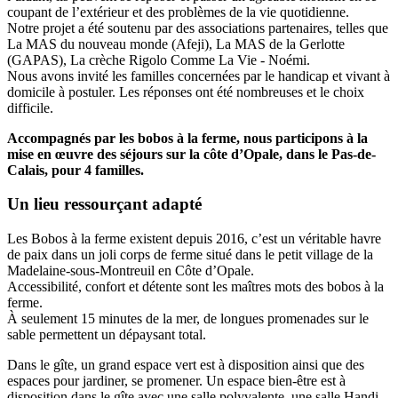
coupant de l’extérieur et des problèmes de la vie quotidienne.
Notre projet a été soutenu par des associations partenaires, telles que
La MAS du nouveau monde (Afeji), La MAS de la Gerlotte
(GAPAS), La crèche Rigolo Comme La Vie - Noémi.
Nous avons invité les familles concernées par le handicap et vivant à
domicile à postuler. Les réponses ont été nombreuses et le choix
difficile.
Accompagnés par les bobos à la ferme, n
ous participons à la
mise en œuvre des séjours sur la côte d’Opale, dans le
Pas-de-
Calais, pour 4 familles
.
Un lieu ressourçant adapté
Les Bobos à la ferme existent depuis 2016, c’est un véritable havre
de paix dans un joli corps de ferme situé dans le petit village de la
Madelaine-sous-Montreuil en Côte d’Opale.
Accessibilité, confort et détente sont les maîtres mots des bobos à la
ferme.
À seulement 15 minutes de la mer, de longues promenades sur le
sable permettent un dépaysant total.
Dans le gîte, un grand espace vert est à disposition ainsi que des
espaces pour jardiner, se promener. Un espace bien-être est à
disposition dans le gîte avec une salle polyvalente, une salle Handi